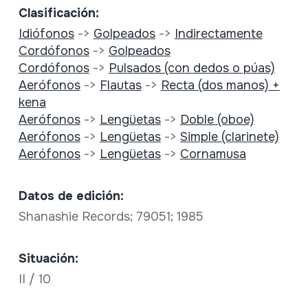
Clasificación:
Idiófonos
->
Golpeados
->
Indirectamente
Cordófonos
->
Golpeados
Cordófonos
->
Pulsados (con dedos o púas)
Aerófonos
->
Flautas
->
Recta (dos manos) +
kena
Aerófonos
->
Lengüetas
->
Doble (oboe)
Aerófonos
->
Lengüetas
->
Simple (clarinete)
Aerófonos
->
Lengüetas
->
Cornamusa
Datos de edición:
Shanashie Records; 79051; 1985
Situación:
II / 10