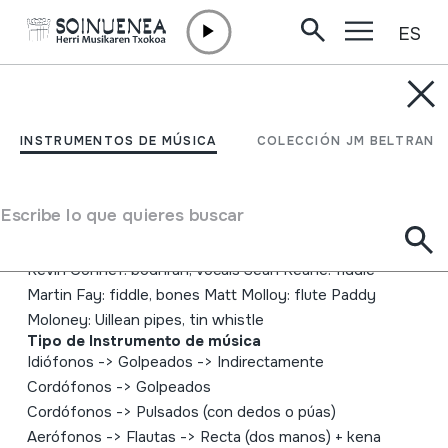
ES
Ir directamente al contenido
INSTRUMENTOS DE MÚSICA
Music from 'Ballad of the
INSTRUMENTOS DE MÚSICA
COLECCIÓN JM BELTRAN
Irish Horse'
Escribe lo que quieres buscar
Autor
The Chieftains Derek Bell: neo-irish harp, tiompán
Kevin Connef: bodhrán, vocals Seán Keane: fiddle
Martin Fay: fiddle, bones Matt Molloy: flute Paddy
Moloney: Uillean pipes, tin whistle
Tipo de Instrumento de música
Idiófonos
->
Golpeados
->
Indirectamente
Cordófonos
->
Golpeados
Cordófonos
->
Pulsados (con dedos o púas)
Aerófonos
->
Flautas
->
Recta (dos manos) + kena