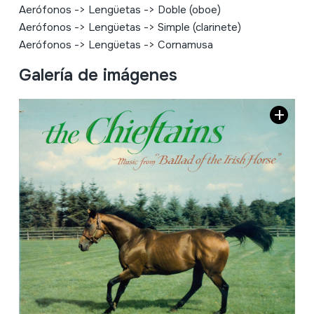
Aerófonos
->
Lengüetas
->
Doble (oboe)
Aerófonos
->
Lengüetas
->
Simple (clarinete)
Aerófonos
->
Lengüetas
->
Cornamusa
Galería de imágenes